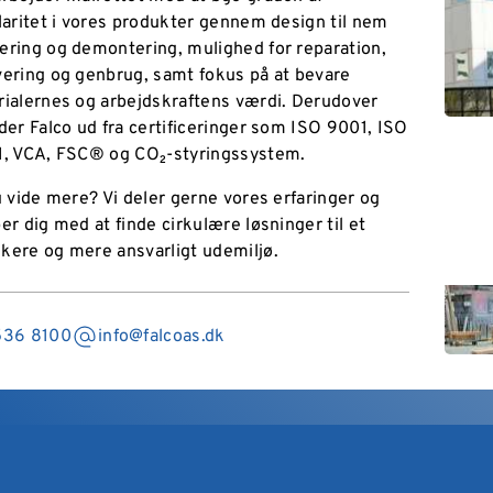
laritet i vores produkter gennem design til nem
ring og demontering, mulighed for reparation,
ering og genbrug, samt fokus på at bevare
ialernes og arbejdskraftens værdi. Derudover
der Falco ud fra certificeringer som ISO 9001, ISO
1, VCA, FSC® og CO₂-styringssystem.
u vide mere? Vi deler gerne vores erfaringer og
er dig med at finde cirkulære løsninger til et
ere og mere ansvarligt udemiljø.
536 8100
info@falcoas.dk