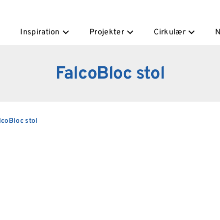
Inspiration
Projekter
Cirkulær
N
FalcoBloc stol
lcoBloc stol