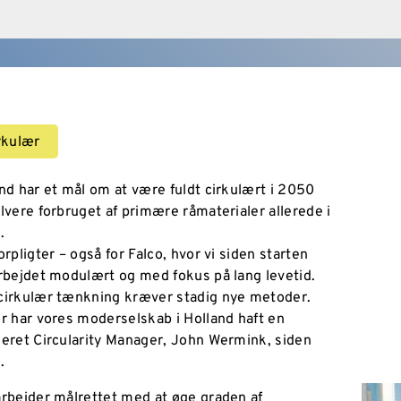
rkulær
nd har et mål om at være fuldt cirkulært i 2050
lvere forbruget af primære råmaterialer allerede i
.
orpligter – også for Falco, hvor vi siden starten
rbejdet modulært og med fokus på lang levetid.
cirkulær tænkning kræver stadig nye metoder.
r har vores moderselskab i Holland haft en
eret Circularity Manager, John Wermink, siden
.
rbejder målrettet med at øge graden af