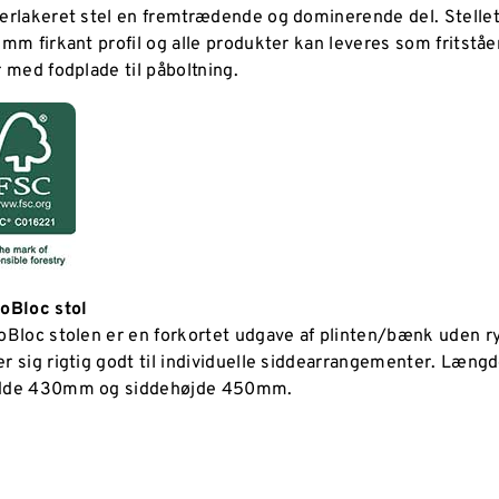
erlakeret stel en fremtrædende og dominerende del. Stellet 
 mm firkant profil og alle produkter kan leveres som fritst
r med fodplade til påboltning.
oBloc stol
oBloc stolen er en forkortet udgave af plinten/bænk uden 
r sig rigtig godt til individuelle siddearrangementer. Læn
dde 430mm og siddehøjde 450mm.