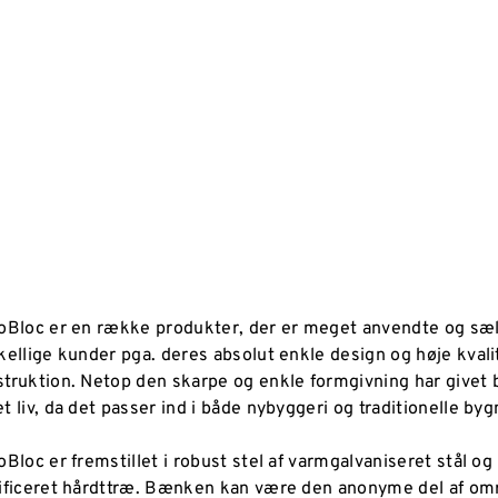
oBloc er en række produkter, der er meget anvendte og sæ
kellige kunder pga. deres absolut enkle design og høje kvalit
truktion. Netop den skarpe og enkle formgivning har givet
t liv, da det passer ind i både nybyggeri og traditionelle by
oBloc er fremstillet i robust stel af varmgalvaniseret stål og
ificeret hårdttræ
. Bænken kan være den anonyme del af omr