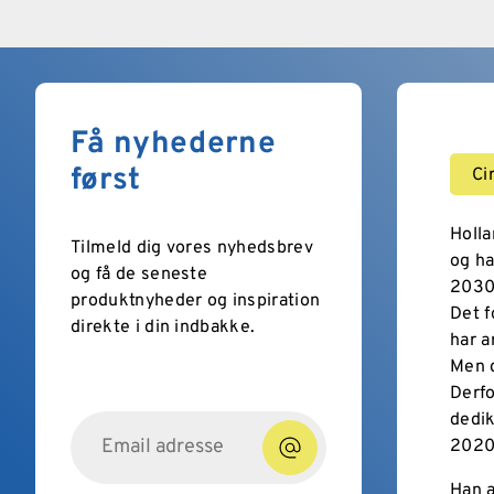
Få nyhederne
først
Ci
Holla
Tilmeld dig vores nyhedsbrev
og ha
og få de seneste
2030
produktnyheder og inspiration
Det f
direkte i din indbakke.
har a
Men 
Derfo
dedik
2020
Han a