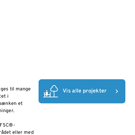
lges til mange
Vis alle projekter
et i
 bænken et
gninger.
FSC®-
ådet eller med