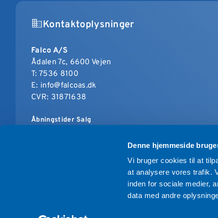
Kontaktoplysninger
Falco A/S
Ådalen 7c, 6600 Vejen
T:
7536 8100
E:
info@falcoas.dk
CVR: 31871638
Åbningstider Salg
Mandag til torsdag: 08.00 - 16.00
Fredag: 08.00 - 15.00
Denne hjemmeside bruger
Vi bruger cookies til at til
at analysere vores trafik.
© 2026 Falco A/S - Alle rettigheder forbeholdes.
inden for sociale medier,
data med andre oplysninger