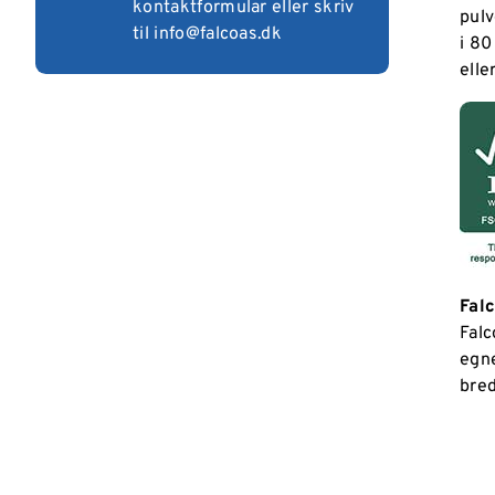
kontaktformular
eller skriv
pulv
til
info@falcoas.dk
i 80
elle
Falc
Falc
egne
bre