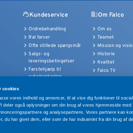
Kundeservice
Om Falco
Ordrebehandling
Om os
Ral farver
Teamet
Ofte stillede spørgsmål
Mission og visi
Salgs- og
Historie
leveringsbetingelser
Kvalitet
Førstehjælp til
Falco TV
cykelparkering
Falco Internatio
 cookies
passe vores indhold og annoncer, til at vise dig funktioner til socia
 Vi deler også oplysninger om din brug af vores hjemmeside med
 annonceringspartnere og analysepartnere. Vores partnere kan ko
, du har givet dem, eller som de har indsamlet fra din brug af de