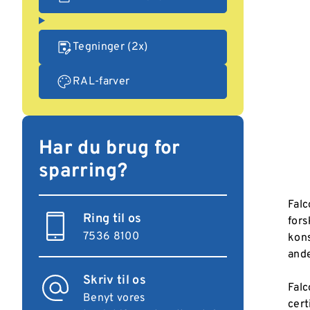
Tegninger (2x)
RAL-farver
Har du brug for
sparring?
Falc
Ring til os
fors
7536 8100
kons
ande
Skriv til os
Falc
Benyt vores
cert