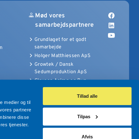
Mød vores
samarbejdspartnere
Grundlaget for et godt
samarbejde
on
Holger Matthiessen ApS
Growtek / Dansk
Sedumproduktion ApS
Clausen Anlæg og Byg
nal
ved Oliver og Henrik ApS
Tillad alle
le medier og til
 vores partnere
Cookiedeklarationen
Ansvarsfraskrivelse
Tilpas
mbinere disse
res tjenester.
Afvis