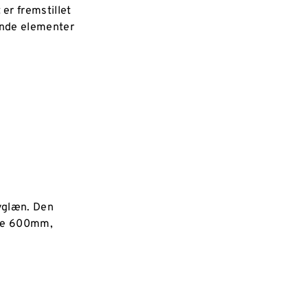
er fremstillet
ående elementer
ryglæn. Den
gde 600mm,