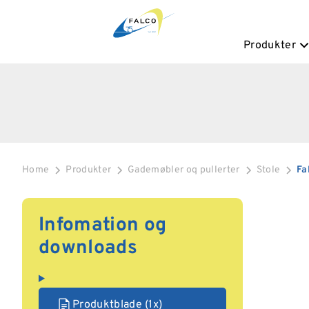
Produkter
Home
Produkter
Gademøbler oq pullerter
Stole
Fa
Infomation og
downloads
Produktblade (1x)