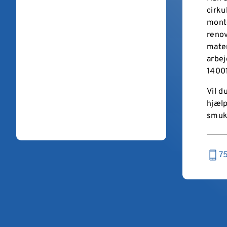
cirku
monte
renov
mater
arbej
1400
Vil d
hjælp
smukk
7