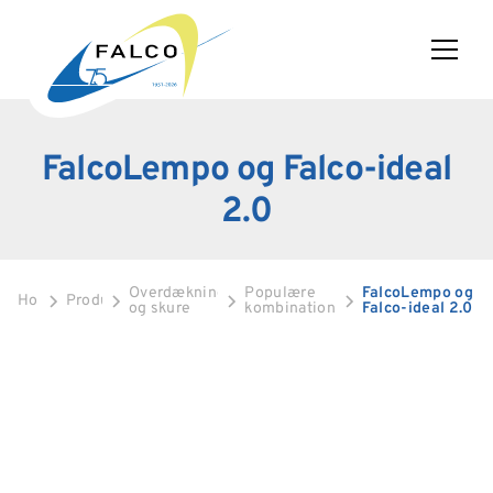
FalcoLempo og Falco-ideal
2.0
Overdækninger
Populære
FalcoLempo og
Home
Produkter
og skure
kombinationer
Falco-ideal 2.0