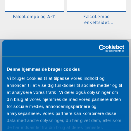
FalcoLempo og A-11
FalcoLempo
enkeltsidet
cykeloverdækning
Få nyhederne først
Denne hjemmeside bruger cookies
Tilmeld dig vores nyhedsbrev og få de
Vi bruger cookies til at tilpasse vores indhold og
seneste produktnyheder og inspiration
annoncer, til at vise dig funktioner til sociale medier og til
direkte i din indbakke.
at analysere vores trafik. Vi deler også oplysninger om
din brug af vores hjemmeside med vores partnere inden
for sociale medier, annonceringspartnere og
analysepartnere. Vores partnere kan kombinere disse
data med andre oplysninger, du har givet dem, eller som
de har indsamlet fra din brug af deres tjenester.