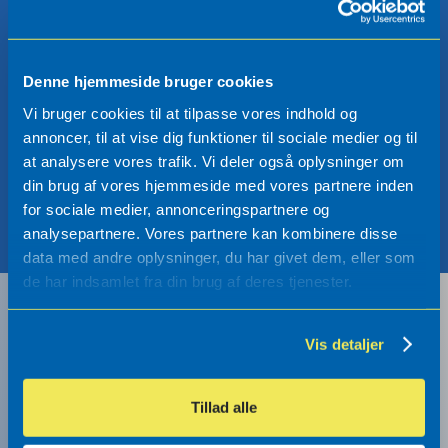
Denne hjemmeside bruger cookies
Vi bruger cookies til at tilpasse vores indhold og
annoncer, til at vise dig funktioner til sociale medier og til
at analysere vores trafik. Vi deler også oplysninger om
din brug af vores hjemmeside med vores partnere inden
for sociale medier, annonceringspartnere og
analysepartnere. Vores partnere kan kombinere disse
data med andre oplysninger, du har givet dem, eller som
de har indsamlet fra din brug af deres tjenester.
Få nyhederne først
Vis detaljer
Tilmeld dig vores nyhedsbrev og få de
Tillad alle
seneste produktnyheder og inspiration